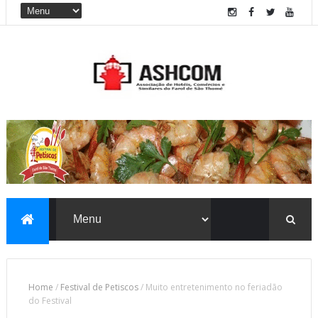
Home
/
Festival de Petiscos
/
Muito entretenimento no feriadão
do Festival