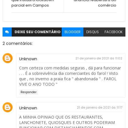
parcial em Campos
comércio
DEIXE SEU
COMENTÁRIO
BLOGGER
DISQUS
FACEBOOK
2 comentários:
Unknown
21 de janeiro de 2021 às 11:02
Com certeza com medidas seguras , dá para funcionar
. . . É a sobrevivência dia comerciantes do farol ! Visto
que , no inverno a praia fica " abandonada " . FAROL
VIVE O ANO TODO "
Responder
Unknown
21 de janeiro de 2021 às 11:17
A MINHA OPINIAO QUE OS RESTAURANTES,
LANCHONETE, QUIOSQUES E OUTROS PODERIAM
FUNCIONAR COM DISTANCIAMENTOS COM