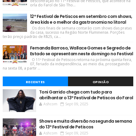
descontração no 11º Festival de Petiscos, que acontece na
orla do Farol de São Tho...
12º Festival de Petiscos em setembro com shows,
área kids e o melhor da gastronomia no litoral
Os dois finais de semana contarão com shows das pratas
da casa, sucesso na Região Norte Fluminense. Porções
terão preço padrão de R$25, ca...
Fernanda Barroso, Wallace Gomes e Segredo de
Estado se apresentam neste domingo no Festival
O 11º Festival de Petiscos retorna na próxima quinta-feira,
07, feriado da independência, ao meio dia, prosseguindo
na sexta 08, a partir ...
RECENTES
OPINIÃO
Toni Garrido chega com tudo para
abrilhantar o 13º Festival de Petiscos do Farol
Ashcom
Sept 09, 2025
Shows e muita diversão na segunda semana
do 13º Festival de Petiscos
Ashcom
Sept 09, 2025