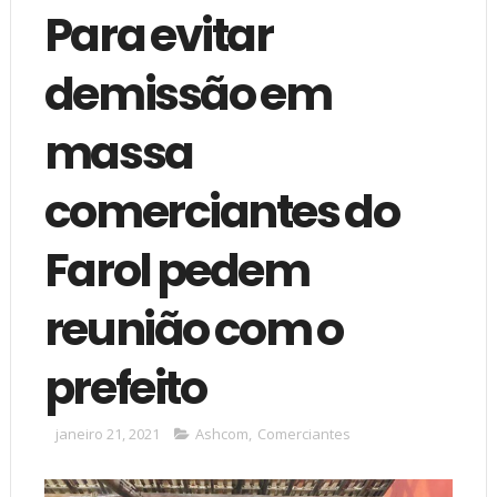
Para evitar
demissão em
massa
comerciantes do
Farol pedem
reunião com o
prefeito
janeiro 21, 2021
Ashcom
,
Comerciantes