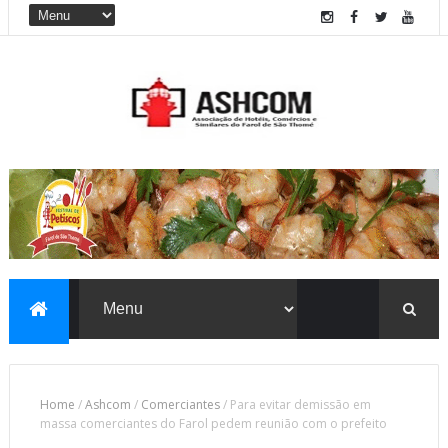
Home
/
Ashcom
/
Comerciantes
/
Para evitar demissão em
massa comerciantes do Farol pedem reunião com o prefeito