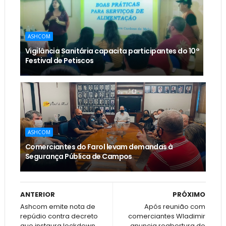
ASHCOM
Vigilância Sanitária capacita participantes do 10°
Festival de Petiscos
ASHCOM
Comerciantes do Farol levam demandas à
Segurança Pública de Campos
ANTERIOR
PRÓXIMO
Ashcom emite nota de
Após reunião com
repúdio contra decreto
comerciantes Wladimir
que instaura lockdown
anuncia reabertura do