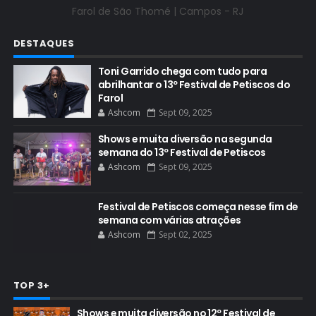
Farol de São Thomé |
Campos - RJ
DESTAQUES
Toni Garrido chega com tudo para
abrilhantar o 13º Festival de Petiscos do
Farol
Ashcom
Sept 09, 2025
Shows e muita diversão na segunda
semana do 13º Festival de Petiscos
Ashcom
Sept 09, 2025
Festival de Petiscos começa nesse fim de
semana com várias atrações
Ashcom
Sept 02, 2025
TOP 3+
Shows e muita diversão no 12º Festival de