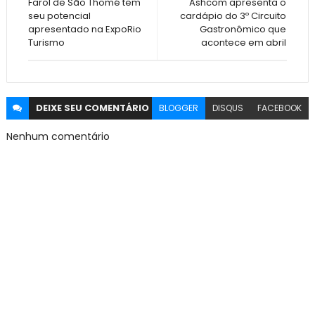
Farol de São Thomé tem
Ashcom apresenta o
seu potencial
cardápio do 3º Circuito
apresentado na ExpoRio
Gastronômico que
Turismo
acontece em abril
DEIXE SEU
COMENTÁRIO
BLOGGER
DISQUS
FACEBOOK
Nenhum comentário