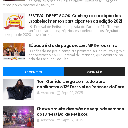
da casa, sucesso na Região Norte Fluminense. Porções
terão preço padrão de R$25, ca...
FESTIVAL DE PETISCOS: Conheça o cardápio dos
Estabelecimentos participantes da edição 2021
9º Festival de Petiscos da praia do Farol de São Thomé
será realizado nos próprios estabelecimentos. Seguindo o
exemplo de 2020, novo form...
Sábado é dia de pagode, axé, MPB e rock n' roll
O sábado na praia campista promete ser de muito agito e
descontração no 11º Festival de Petiscos, que acontece na
orla do Farol de São Tho...
RECENTES
OPINIÃO
Toni Garrido chega com tudo para
abrilhantar o 13º Festival de Petiscos do Farol
Ashcom
Sept 09, 2025
Shows e muita diversão na segunda semana
do 13º Festival de Petiscos
Ashcom
Sept 09, 2025