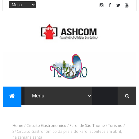
Home
/
Circuito Gastronômico
/
Farol de São Thomé
/
Turismo
/
3º Circuito Gastronômico da praia do Farol acontece em abril,
na semana santa