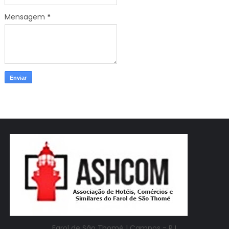
Mensagem
*
Farol de São Thomé |
Campos - RJ