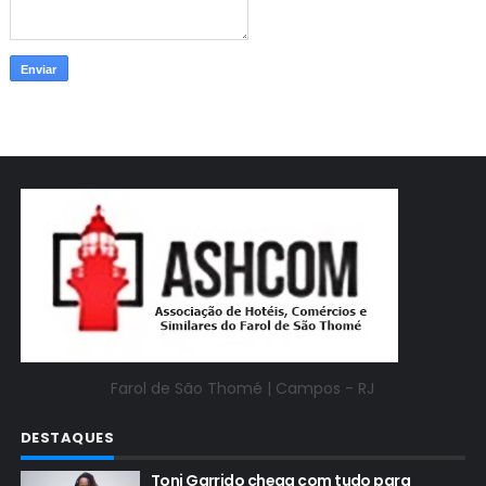
Farol de São Thomé |
Campos - RJ
DESTAQUES
Toni Garrido chega com tudo para