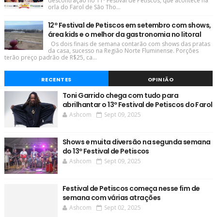
descontração no 11º Festival de Petiscos, que acontece na
orla do Farol de São Tho...
12º Festival de Petiscos em setembro com shows,
área kids e o melhor da gastronomia no litoral
Os dois finais de semana contarão com shows das pratas
da casa, sucesso na Região Norte Fluminense. Porções
terão preço padrão de R$25, ca...
RECENTES
OPINIÃO
Toni Garrido chega com tudo para
abrilhantar o 13º Festival de Petiscos do Farol
Ashcom
Sept 09, 2025
Shows e muita diversão na segunda semana
do 13º Festival de Petiscos
Ashcom
Sept 09, 2025
Festival de Petiscos começa nesse fim de
semana com várias atrações
Ashcom
Sept 02, 2025