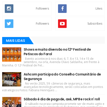
Followers
Likes
Followers
Subscribes
MAIS LIDAS
Shows e muita diversão no 12º Festival de
Petiscos do Farol
Evento acontecerá nos dias: 6, 7, 8 e 13, 14 e 15 de
setembro, na orla, Avenida Olavo Saldanha, em frente à
Marinha. O 12º Festival de Pet...
Ashcom participa do Conselho Comunitário de
Segurança
No verão 2025, 59 câmeras de segurança, mais
avançadas tecnologicamente, serão colocadas em pontos
estratégicos Fotos: Fabiana Henriques ...
Sábado é dia de pagode, axé, MPB e rock n' roll
O sábado na praia campista promete ser de muito agito e