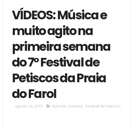
VÍDEOS: Música e
muito agito na
primeira semana
do 7º Festival de
Petiscos da Praia
do Farol
agosto 24, 2019
Ashcom
,
Eventos
,
Festival de Petiscos