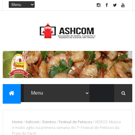
Home
/
Ashcom
/
Eventos
/
Festival de Petiscos
/
VÍDEOS: Música
e muito agito na primeira semana do 7º Festival de Petiscos da
Praia do Farol