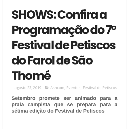
SHOWS: Confira a
Programação do 7º
Festival de Petiscos
do Farol de São
Thomé
agosto 23, 2019
Ashcom
,
Eventos
,
Festival de Petiscos
Setembro promete ser animado para a
praia campista que se prepara para a
sétima edição do Festival de Petiscos
PORTAL DO FAROL (Cite a Fonte - copiar texto
sem dar os devidos créditos, ou
sem a autorização do autor é crime com pena prevista em lei. Art. 184 – Código