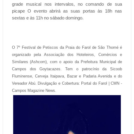
grade musical nos intervalos, no comando de sua
picape O evento abrirá as suas portas às 18h nas
sextas e às 11h no sábado domingo.
PORTAL DO FAROL (Cite a Fonte - copiar texto sem dar os devidos créditos, ou
sem a autorização do autor é crime com pena prevista em lei. Art. 184 – Código
Penal)
O 7º Festival de Petiscos da Praia do Farol de São Thomé é
organizado pela Associação dos Hoteleiros, Comércios e
Similares (Ashcom), com o apoio da Prefeitura Municipal de
Campos dos Goytacazes. Tem o patrocínio da Sicoob
Fluminense, Cerveja Itaipava, Bazar e Padaria Avenida e do
Vereador Abú. Divulgação e Cobertura: Portal do Farol | CMN -
Campos Magazine News.