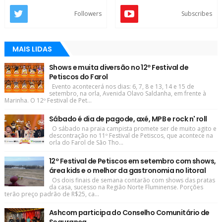
Followers
Subscribes
MAIS LIDAS
Shows e muita diversão no 12º Festival de
Petiscos do Farol
Evento acontecerá nos dias: 6, 7, 8 e 13, 14 e 15 de
setembro, na orla, Avenida Olavo Saldanha, em frente à
Marinha. O 12º Festival de Pet...
Sábado é dia de pagode, axé, MPB e rock n' roll
O sábado na praia campista promete ser de muito agito e
descontração no 11º Festival de Petiscos, que acontece na
orla do Farol de São Tho...
12º Festival de Petiscos em setembro com shows,
área kids e o melhor da gastronomia no litoral
Os dois finais de semana contarão com shows das pratas
da casa, sucesso na Região Norte Fluminense. Porções
terão preço padrão de R$25, ca...
Ashcom participa do Conselho Comunitário de