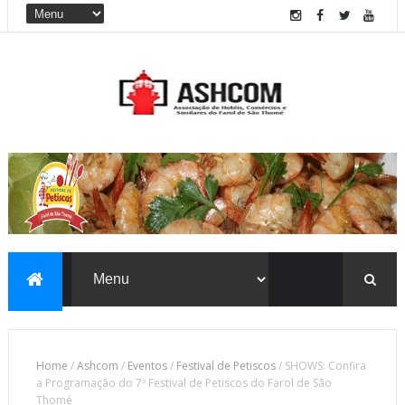
Home
/
Ashcom
/
Eventos
/
Festival de Petiscos
/
SHOWS: Confira
a Programação do 7º Festival de Petiscos do Farol de São
Thomé