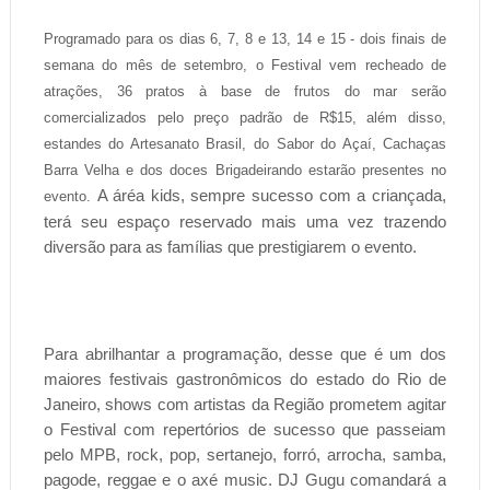
Penal)
Programado para os dias 6, 7, 8 e 13, 14 e 15 - dois finais de
semana do mês de setembro, o Festival vem recheado de
atrações, 36 pratos à base de frutos do mar serão
comercializados pelo preço padrão de R$15, além disso,
estandes do Artesanato Brasil, do Sabor do Açaí, Cachaças
Barra Velha e dos doces Brigadeirando estarão presentes no
A áréa kids, sempre sucesso com a criançada,
evento.
terá seu espaço reservado mais uma vez trazendo
diversão para as famílias que prestigiarem o evento.
PORTAL DO FAROL (Cite a Fonte - copiar texto
sem dar os devidos créditos, ou
sem a autorização do autor é crime com pena prevista em lei. Art. 184 – Código
Penal)
Para abrilhantar a programação, desse que é um dos
maiores festivais gastronômicos do estado do Rio de
Janeiro, shows com artistas da Região prometem agitar
o Festival com repertórios de sucesso que passeiam
pelo MPB, rock, pop, sertanejo, forró, arrocha, samba,
pagode, reggae e o axé music. DJ Gugu comandará a