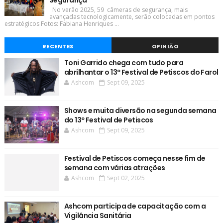
Segurança
No verão 2025, 59 câmeras de segurança, mais
avançadas tecnologicamente, serão colocadas em pontos
estratégicos Fotos: Fabiana Henriques ...
RECENTES
OPINIÃO
Toni Garrido chega com tudo para
abrilhantar o 13º Festival de Petiscos do Farol
Ashcom
Sept 09, 2025
Shows e muita diversão na segunda semana
do 13º Festival de Petiscos
Ashcom
Sept 09, 2025
Festival de Petiscos começa nesse fim de
semana com várias atrações
Ashcom
Sept 02, 2025
Ashcom participa de capacitação com a
Vigilância Sanitária