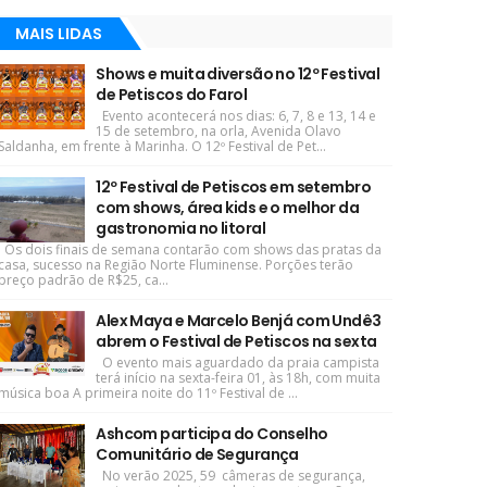
MAIS LIDAS
Shows e muita diversão no 12º Festival
de Petiscos do Farol
Evento acontecerá nos dias: 6, 7, 8 e 13, 14 e
15 de setembro, na orla, Avenida Olavo
Saldanha, em frente à Marinha. O 12º Festival de Pet...
12º Festival de Petiscos em setembro
com shows, área kids e o melhor da
gastronomia no litoral
Os dois finais de semana contarão com shows das pratas da
casa, sucesso na Região Norte Fluminense. Porções terão
preço padrão de R$25, ca...
Alex Maya e Marcelo Benjá com Undê3
abrem o Festival de Petiscos na sexta
O evento mais aguardado da praia campista
terá início na sexta-feira 01, às 18h, com muita
música boa A primeira noite do 11º Festival de ...
Ashcom participa do Conselho
Comunitário de Segurança
No verão 2025, 59 câmeras de segurança,