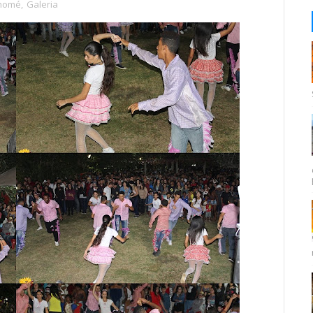
Thomé
,
Galeria