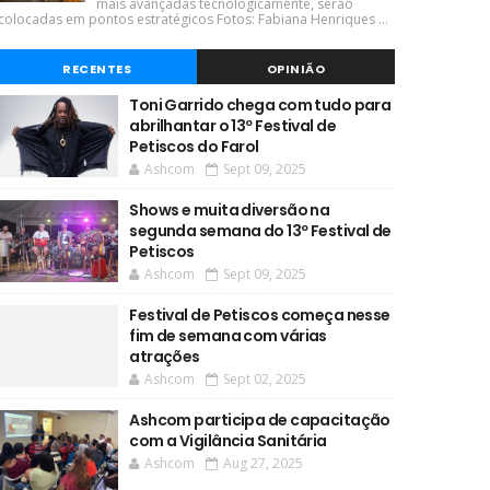
mais avançadas tecnologicamente, serão
colocadas em pontos estratégicos Fotos: Fabiana Henriques ...
RECENTES
OPINIÃO
Toni Garrido chega com tudo para
abrilhantar o 13º Festival de
Petiscos do Farol
Ashcom
Sept 09, 2025
Shows e muita diversão na
segunda semana do 13º Festival de
Petiscos
Ashcom
Sept 09, 2025
Festival de Petiscos começa nesse
fim de semana com várias
atrações
Ashcom
Sept 02, 2025
Ashcom participa de capacitação
com a Vigilância Sanitária
Ashcom
Aug 27, 2025