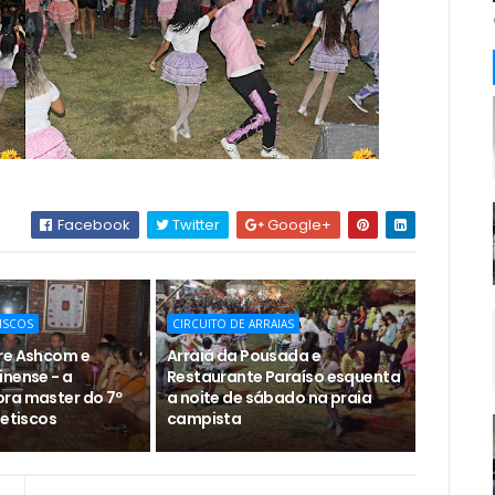
Facebook
Twitter
Google+
TISCOS
CIRCUITO DE ARRAIAS
re Ashcom e
Arraiá da Pousada e
inense - a
Restaurante Paraíso esquenta
ra master do 7º
a noite de sábado na praia
Petiscos
campista