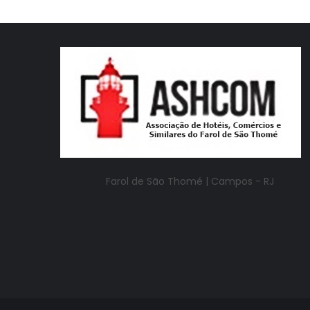
Farol de São Thomé |
Campos - RJ