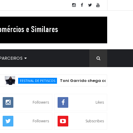
PARCEIROS
Toni Garrido chega com tudo para abrilh
FESTIVAL DE PETISCOS
Followers
Likes
Followers
Subscribes