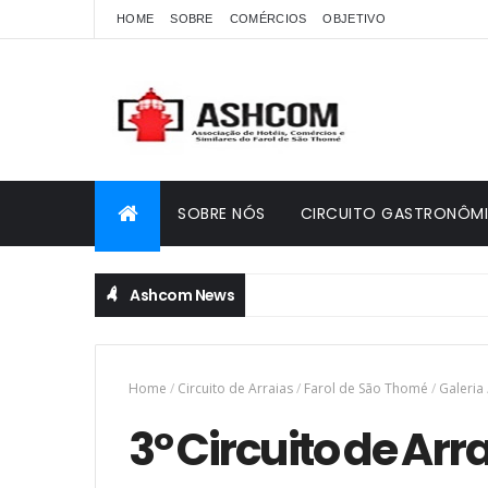
HOME
SOBRE
COMÉRCIOS
OBJETIVO
SOBRE NÓS
CIRCUITO GASTRONÔM
Ashcom News
iago dia 06 de setembro no 13º Festival de Petiscos do Farol
Home
/
Circuito de Arraias
/
Farol de São Thomé
/
Galeria
3º Circuito de Arr