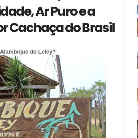
dade, Ar Puro e a
r Cachaça do Brasil
s
 Alambique do Leley?