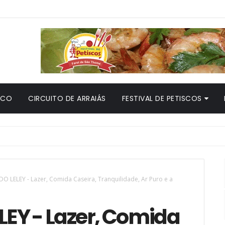
ICO
CIRCUITO DE ARRAIÁS
FESTIVAL DE PETISCOS
iscos do Farol
 LELEY - Lazer, Comida Caseira, Tranquilidade, Ar Puro e a
EY - Lazer, Comida