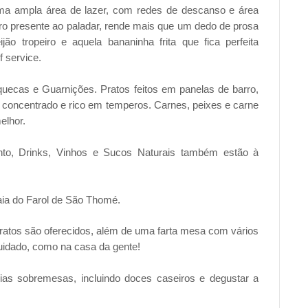
uma ampla área de lazer, com redes de descanso e área
iro presente ao paladar, rende mais que um dedo de prosa
ão tropeiro e aquela bananinha frita que fica perfeita
 service.
quecas e Guarnições. Pratos feitos em panelas de barro,
 concentrado e rico em temperos. Carnes, peixes e carne
elhor.
nto, Drinks, Vinhos e Sucos Naturais também estão à
aia do Farol de São Thomé.
ratos são oferecidos, além de uma farta mesa com vários
cuidado, como na casa da gente!
rias sobremesas, incluindo doces caseiros e degustar a