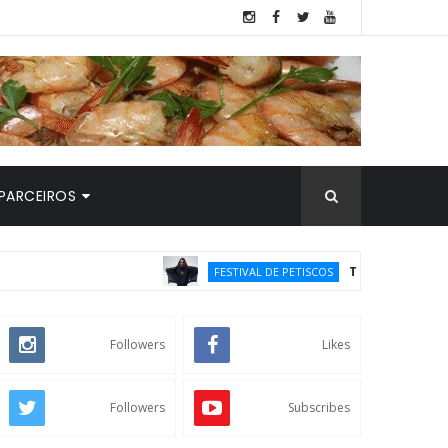
PARCEIROS
Toni Garrido chega com
FESTIVAL DE PETISCOS
Followers
Likes
Followers
Subscribes