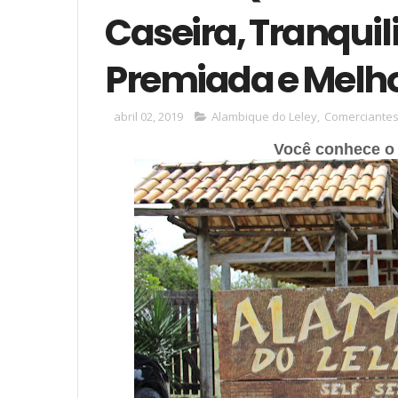
Caseira, Tranquili
Premiada e Melho
abril 02, 2019
Alambique do Leley
,
Comerciante
Você conhece o