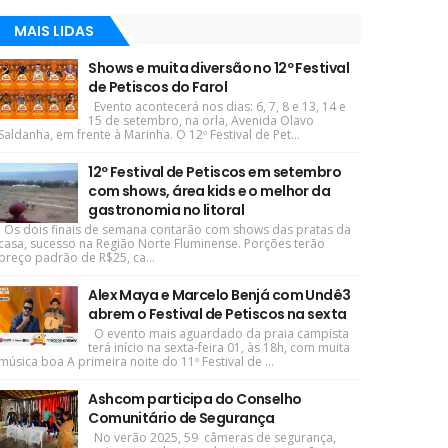
MAIS LIDAS
Shows e muita diversão no 12º Festival
de Petiscos do Farol
Evento acontecerá nos dias: 6, 7, 8 e 13, 14 e
15 de setembro, na orla, Avenida Olavo
Saldanha, em frente à Marinha. O 12º Festival de Pet...
12º Festival de Petiscos em setembro
com shows, área kids e o melhor da
gastronomia no litoral
Os dois finais de semana contarão com shows das pratas da
casa, sucesso na Região Norte Fluminense. Porções terão
preço padrão de R$25, ca...
Alex Maya e Marcelo Benjá com Undê3
abrem o Festival de Petiscos na sexta
O evento mais aguardado da praia campista
terá início na sexta-feira 01, às 18h, com muita
música boa A primeira noite do 11º Festival de ...
Ashcom participa do Conselho
Comunitário de Segurança
No verão 2025, 59 câmeras de segurança,