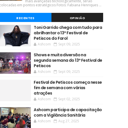
mais avançadas tecnologicamente, serão
colocadas em pontos estratégicos Fotos: Fabiana Henriques ...
RECENTES
OPINIÃO
Toni Garrido chega com tudo para
abrilhantar o 13º Festival de
Petiscos do Farol
Ashcom
Sept 09, 2025
Shows e muita diversão na
segunda semana do 13º Festival de
Petiscos
Ashcom
Sept 09, 2025
Festival de Petiscos começa nesse
fim de semana com várias
atrações
Ashcom
Sept 02, 2025
Ashcom participa de capacitação
com a Vigilância Sanitária
Ashcom
Aug 27, 2025