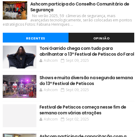
Ashcom participa do Conselho Comunitário de
Segurança
No verão 2025, 59 câmeras de segurança, mais
avançadas tecnologicamente, serão colocadas em pontos
estratégicos Fotos: Fabiana Henriques ...
RECENTES
OPINIÃO
Toni Garrido chega com tudo para
abrilhantar o 13º Festival de Petiscos do Farol
Ashcom
Sept 09, 2025
Shows e muita diversão na segunda semana
do 13º Festival de Petiscos
Ashcom
Sept 09, 2025
Festival de Petiscos começa nesse fim de
semana com várias atrações
Ashcom
Sept 02, 2025
Ashcom participa de capacitação com a