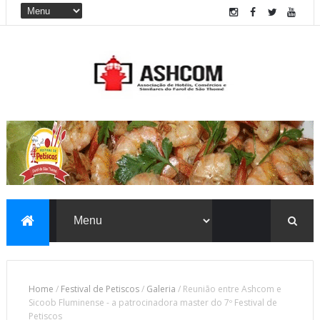
Home
/
Festival de Petiscos
/
Galeria
/
Reunião entre Ashcom e
Sicoob Fluminense - a patrocinadora master do 7º Festival de
Petiscos