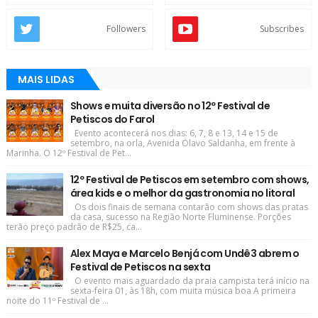
Followers
Subscribes
MAIS LIDAS
Shows e muita diversão no 12º Festival de
Petiscos do Farol
Evento acontecerá nos dias: 6, 7, 8 e 13, 14 e 15 de
setembro, na orla, Avenida Olavo Saldanha, em frente à
Marinha. O 12º Festival de Pet...
12º Festival de Petiscos em setembro com shows,
área kids e o melhor da gastronomia no litoral
Os dois finais de semana contarão com shows das pratas
da casa, sucesso na Região Norte Fluminense. Porções
terão preço padrão de R$25, ca...
Alex Maya e Marcelo Benjá com Undê3 abrem o
Festival de Petiscos na sexta
O evento mais aguardado da praia campista terá início na
sexta-feira 01, às 18h, com muita música boa A primeira
noite do 11º Festival de ...