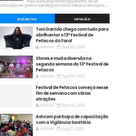
mais avançadas tecnologicamente, serão
colocadas em pontos estratégicos Fotos: Fabiana Henriques ...
RECENTES
OPINIÃO
Toni Garrido chega com tudo para
abrilhantar o 13º Festival de
Petiscos do Farol
Ashcom
Sept 09, 2025
Shows e muita diversão na
segunda semana do 13º Festival de
Petiscos
Ashcom
Sept 09, 2025
Festival de Petiscos começa nesse
fim de semana com várias
atrações
Ashcom
Sept 02, 2025
Ashcom participa de capacitação
com a Vigilância Sanitária
Ashcom
Aug 27, 2025