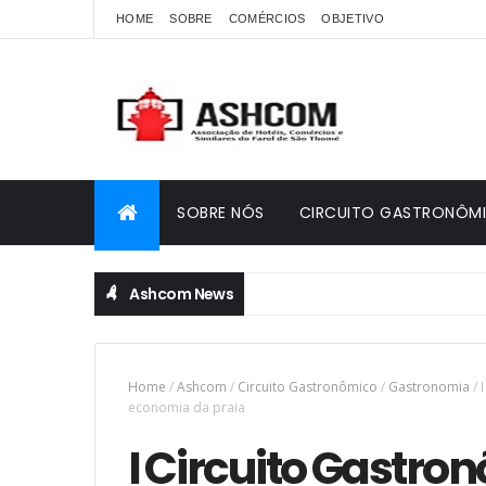
HOME
SOBRE
COMÉRCIOS
OBJETIVO
SOBRE NÓS
CIRCUITO GASTRONÔM
Ashcom News
Home
/
Ashcom
/
Circuito Gastronômico
/
Gastronomia
/
economia da praia
I Circuito Gastro