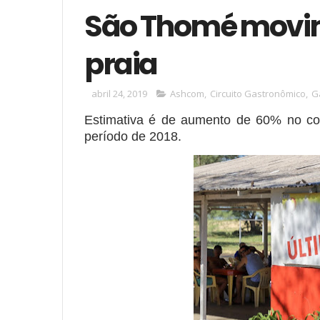
São Thomé movi
praia
abril 24, 2019
Ashcom
,
Circuito Gastronômico
,
G
Estimativa é de aumento de 60% no 
período de 2018.