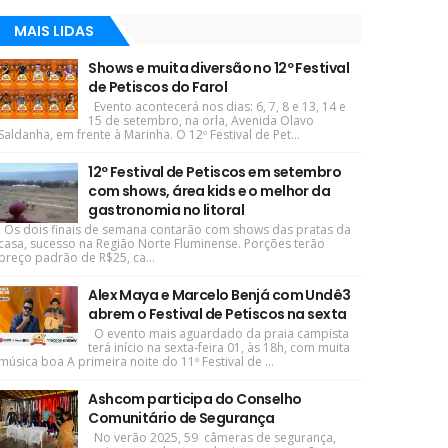
MAIS LIDAS
Shows e muita diversão no 12º Festival
de Petiscos do Farol
Evento acontecerá nos dias: 6, 7, 8 e 13, 14 e
15 de setembro, na orla, Avenida Olavo
Saldanha, em frente à Marinha. O 12º Festival de Pet...
12º Festival de Petiscos em setembro
com shows, área kids e o melhor da
gastronomia no litoral
Os dois finais de semana contarão com shows das pratas da
casa, sucesso na Região Norte Fluminense. Porções terão
preço padrão de R$25, ca...
Alex Maya e Marcelo Benjá com Undê3
abrem o Festival de Petiscos na sexta
O evento mais aguardado da praia campista
terá início na sexta-feira 01, às 18h, com muita
música boa A primeira noite do 11º Festival de ...
Ashcom participa do Conselho
Comunitário de Segurança
No verão 2025, 59 câmeras de segurança,