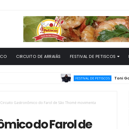
ICO
CIRCUITO DE ARRAIÁS
FESTIVAL DE PETISCOS
Toni Garrido che
FESTIVAL DE PETISCOS
I Circuito Gastronômico do Farol de São Thomé movimenta
nômico do Farol de