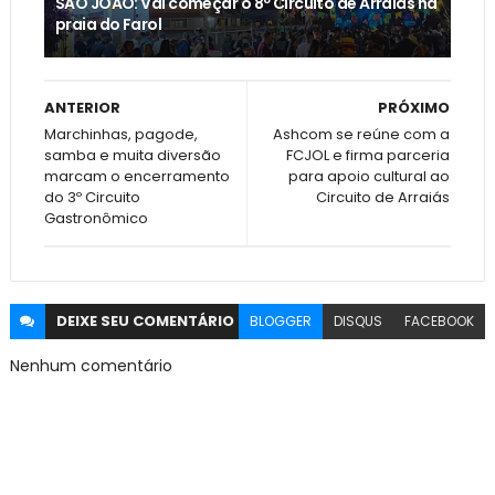
SÃO JOÃO: Vai começar o 8º Circuito de Arraiás na
praia do Farol
ANTERIOR
PRÓXIMO
Marchinhas, pagode,
Ashcom se reúne com a
samba e muita diversão
FCJOL e firma parceria
marcam o encerramento
para apoio cultural ao
do 3º Circuito
Circuito de Arraiás
Gastronômico
DEIXE SEU
COMENTÁRIO
BLOGGER
DISQUS
FACEBOOK
Nenhum comentário