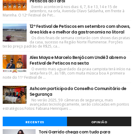
Petiscos do Farol
Evento acontecerá nos dias: 6, 7, 8 e 13, 14 e 15 de
setembro, na orla, Avenida Olavo Saldanha, em frente à
Marinha. O 12º Festival de Pet...
12º Festival de Petiscos em setembro com shows,
área kids e o melhor da gastronomia no litoral
Os dois finais de semana contarão com shows das pratas
da casa, sucesso na Região Norte Fluminense. Porções
terão preço padrão de R$25, ca...
Alex Maya e Marcelo Benjá com Undê3 abrem o
Festival de Petiscos na sexta
O evento mais aguardado da praia campista terá início na
sexta-feira 01, às 18h, com muita música boa A primeira
noite do 11º Festival de ...
Ashcom participa do Conselho Comunitário de
Segurança
No verão 2025, 59 câmeras de segurança, mais
avançadas tecnologicamente, serão colocadas em pontos
estratégicos Fotos: Fabiana Henriques ...
RECENTES
OPINIÃO
Toni Garrido chega com tudo para