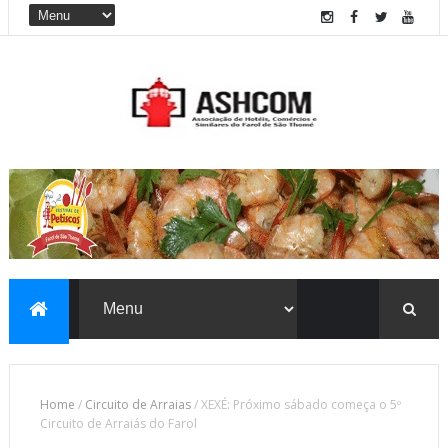
Home
/
Circuito de Arraias
/
XEXÉ: Próximo sábado começa o 5º
Circuito de Arraiás do Farol