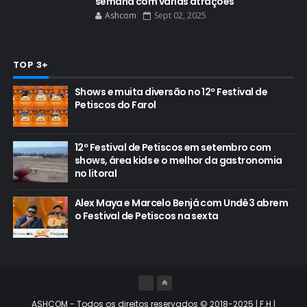
semana com várias atrações
Ashcom
Sept 02, 2025
TOP 3+
Shows e muita diversão no 12º Festival de
Petiscos do Farol
12º Festival de Petiscos em setembro com
shows, área kids e o melhor da gastronomia
no litoral
Alex Maya e Marcelo Benjá com Undê3 abrem
o Festival de Petiscos na sexta
ASHCOM - Todos os direitos reservados © 2018-2025 | F.H |