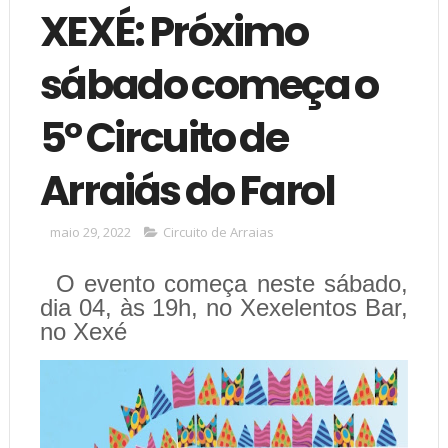
XEXÉ: Próximo
sábado começa o
5º Circuito de
Arraiás do Farol
maio 29, 2022
Circuito de Arraias
O evento começa neste sábado,
dia 04, às 19h, no Xexelentos Bar,
no Xexé