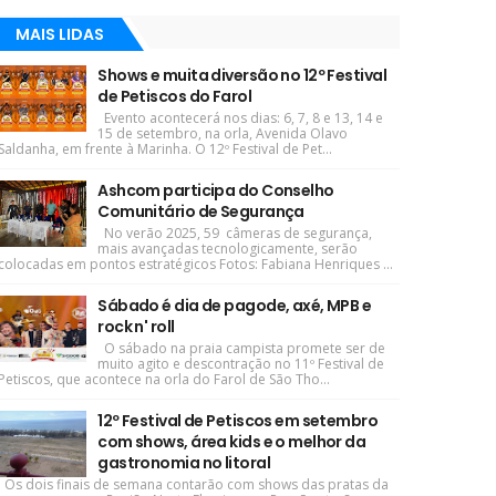
MAIS LIDAS
Shows e muita diversão no 12º Festival
de Petiscos do Farol
Evento acontecerá nos dias: 6, 7, 8 e 13, 14 e
15 de setembro, na orla, Avenida Olavo
Saldanha, em frente à Marinha. O 12º Festival de Pet...
Ashcom participa do Conselho
Comunitário de Segurança
No verão 2025, 59 câmeras de segurança,
mais avançadas tecnologicamente, serão
colocadas em pontos estratégicos Fotos: Fabiana Henriques ...
Sábado é dia de pagode, axé, MPB e
rock n' roll
O sábado na praia campista promete ser de
muito agito e descontração no 11º Festival de
Petiscos, que acontece na orla do Farol de São Tho...
12º Festival de Petiscos em setembro
com shows, área kids e o melhor da
gastronomia no litoral
Os dois finais de semana contarão com shows das pratas da