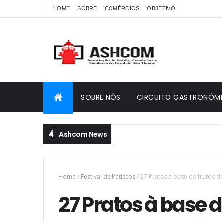
HOME
SOBRE
COMÉRCIOS
OBJETIVO
SOBRE NÓS
CIRCUITO GASTRONÔM
Ashcom News
Home
/
Festival de Petiscos
/
27 Pratos à base de frutos d
27 Pratos à base d