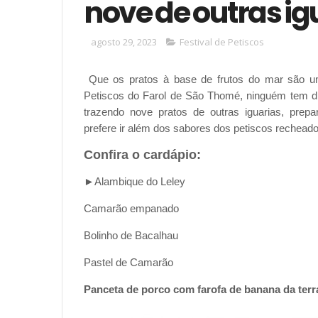
nove de outras ig
agosto 29, 2023
Festival de Petiscos
Que os pratos à base de frutos do mar são um
Petiscos do Farol de São Thomé, ninguém tem d
trazendo nove pratos de outras iguarias, prepa
prefere ir além dos sabores dos petiscos rechead
Confira o cardápio:
►Alambique do Leley
Camarão empanado
Bolinho de Bacalhau
Pastel de Camarão
Panceta de porco com farofa de banana da terr