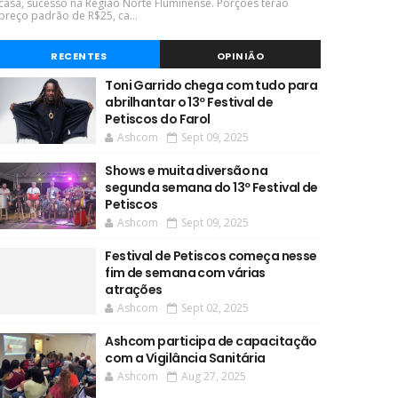
casa, sucesso na Região Norte Fluminense. Porções terão
preço padrão de R$25, ca...
RECENTES
OPINIÃO
Toni Garrido chega com tudo para
abrilhantar o 13º Festival de
Petiscos do Farol
Ashcom
Sept 09, 2025
Shows e muita diversão na
segunda semana do 13º Festival de
Petiscos
Ashcom
Sept 09, 2025
Festival de Petiscos começa nesse
fim de semana com várias
atrações
Ashcom
Sept 02, 2025
Ashcom participa de capacitação
com a Vigilância Sanitária
Ashcom
Aug 27, 2025