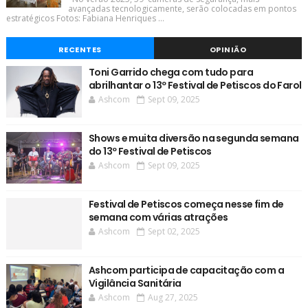
avançadas tecnologicamente, serão colocadas em pontos
estratégicos Fotos: Fabiana Henriques ...
RECENTES
OPINIÃO
Toni Garrido chega com tudo para
abrilhantar o 13º Festival de Petiscos do Farol
Ashcom
Sept 09, 2025
Shows e muita diversão na segunda semana
do 13º Festival de Petiscos
Ashcom
Sept 09, 2025
Festival de Petiscos começa nesse fim de
semana com várias atrações
Ashcom
Sept 02, 2025
Ashcom participa de capacitação com a
Vigilância Sanitária
Ashcom
Aug 27, 2025