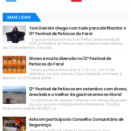
MAIS LIDAS
Toni Garrido chega com tudo para abrilhantar o
13º Festival de Petiscos do Farol
O que já estava bom vai ficar melhor ainda na edição
2025 do Festival de Petiscos que receberá neste sábado,
dia 13 de setembro, Toni Gar...
Shows e muita diversão no 12º Festival de
Petiscos do Farol
Evento acontecerá nos dias: 6, 7, 8 e 13, 14 e 15 de
setembro, na orla, Avenida Olavo Saldanha, em frente à
Marinha. O 12º Festival de Pet...
12º Festival de Petiscos em setembro com shows,
área kids e o melhor da gastronomia no litoral
Os dois finais de semana contarão com shows das pratas
da casa, sucesso na Região Norte Fluminense. Porções
terão preço padrão de R$25, ca...
Ashcom participa do Conselho Comunitário de
Segurança
No verão 2025, 59 câmeras de segurança, mais