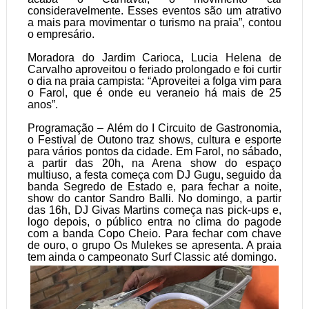
consideravelmente. Esses eventos são um atrativo
a mais para movimentar o turismo na praia”, contou
o empresário.
Moradora do Jardim Carioca, Lucia Helena de
Carvalho aproveitou o feriado prolongado e foi curtir
o dia na praia campista: “Aproveitei a folga vim para
o Farol, que é onde eu veraneio há mais de 25
anos”.
Programação – Além do I Circuito de Gastronomia,
o Festival de Outono traz shows, cultura e esporte
para vários pontos da cidade. Em Farol, no sábado,
a partir das 20h, na Arena show do espaço
multiuso, a festa começa com DJ Gugu, seguido da
banda Segredo de Estado e, para fechar a noite,
show do cantor Sandro Balli. No domingo, a partir
das 16h, DJ Givas Martins começa nas pick-ups e,
logo depois, o público entra no clima do pagode
com a banda Copo Cheio. Para fechar com chave
de ouro, o grupo Os Mulekes se apresenta. A praia
tem ainda o campeonato Surf Classic até domingo.