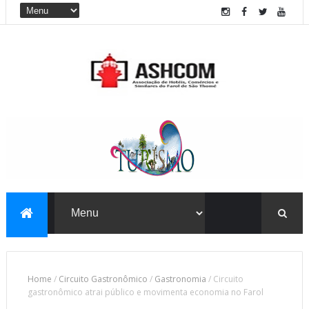
Home
/
Circuito Gastronômico
/
Gastronomia
/
Circuito
gastronômico atrai público e movimenta economia no Farol